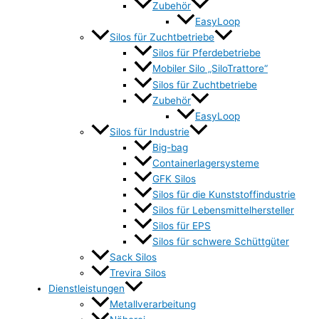
Zubehör
EasyLoop
Silos für Zuchtbetriebe
Silos für Pferdebetriebe
Mobiler Silo „SiloTrattore“
Silos für Zuchtbetriebe
Zubehör
EasyLoop
Silos für Industrie
Big-bag
Containerlagersysteme
GFK Silos
Silos für die Kunststoffindustrie
Silos für Lebensmittelhersteller
Silos für EPS
Silos für schwere Schüttgüter
Sack Silos
Trevira Silos
Dienstleistungen
Metallverarbeitung