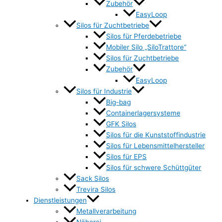
Zubehör
EasyLoop
Silos für Zuchtbetriebe
Silos für Pferdebetriebe
Mobiler Silo „SiloTrattore“
Silos für Zuchtbetriebe
Zubehör
EasyLoop
Silos für Industrie
Big-bag
Containerlagersysteme
GFK Silos
Silos für die Kunststoffindustrie
Silos für Lebensmittelhersteller
Silos für EPS
Silos für schwere Schüttgüter
Sack Silos
Trevira Silos
Dienstleistungen
Metallverarbeitung
Näherei