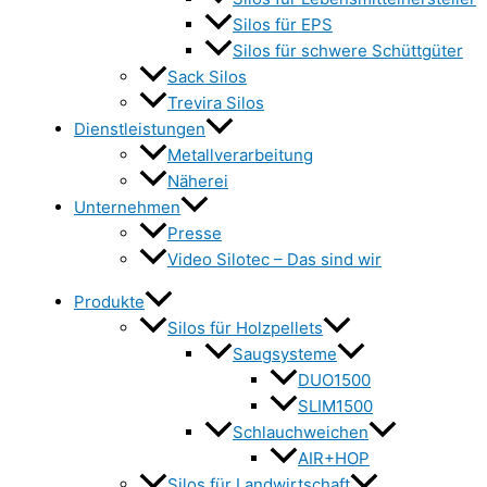
Silos für EPS
Silos für schwere Schüttgüter
Sack Silos
Trevira Silos
Dienstleistungen
Metallverarbeitung
Näherei
Unternehmen
Presse
Video Silotec – Das sind wir
Produkte
Silos für Holzpellets
Saugsysteme
DUO1500
SLIM1500
Schlauchweichen
AIR+HOP
Silos für Landwirtschaft