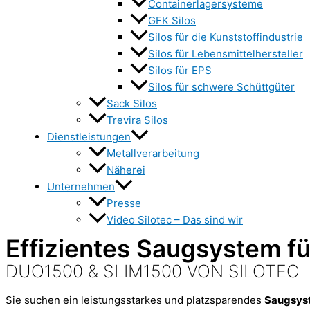
Containerlagersysteme
GFK Silos
Silos für die Kunststoffindustrie
Silos für Lebensmittelhersteller
Silos für EPS
Silos für schwere Schüttgüter
Sack Silos
Trevira Silos
Dienstleistungen
Metallverarbeitung
Näherei
Unternehmen
Presse
Video Silotec – Das sind wir
Effizientes Saugsystem fü
DUO1500 & SLIM1500 VON SILOTEC
Sie suchen ein leistungsstarkes und platzsparendes
Saugsyst