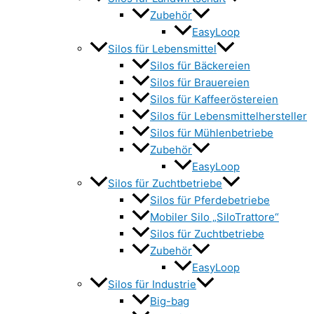
Zubehör
EasyLoop
Silos für Lebensmittel
Silos für Bäckereien
Silos für Brauereien
Silos für Kaffeeröstereien
Silos für Lebensmittelhersteller
Silos für Mühlenbetriebe
Zubehör
EasyLoop
Silos für Zuchtbetriebe
Silos für Pferdebetriebe
Mobiler Silo „SiloTrattore“
Silos für Zuchtbetriebe
Zubehör
EasyLoop
Silos für Industrie
Big-bag