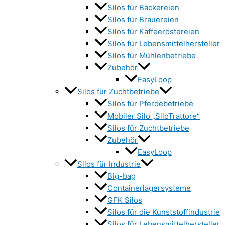
Silos für Bäckereien
Silos für Brauereien
Silos für Kaffeeröstereien
Silos für Lebensmittelhersteller
Silos für Mühlenbetriebe
Zubehör
EasyLoop
Silos für Zuchtbetriebe
Silos für Pferdebetriebe
Mobiler Silo „SiloTrattore“
Silos für Zuchtbetriebe
Zubehör
EasyLoop
Silos für Industrie
Big-bag
Containerlagersysteme
GFK Silos
Silos für die Kunststoffindustrie
Silos für Lebensmittelhersteller