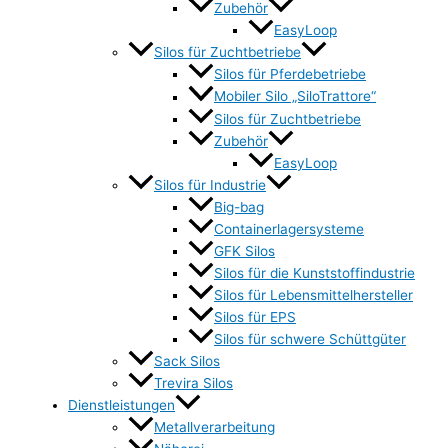
Zubehör
EasyLoop
Silos für Zuchtbetriebe
Silos für Pferdebetriebe
Mobiler Silo „SiloTrattore“
Silos für Zuchtbetriebe
Zubehör
EasyLoop
Silos für Industrie
Big-bag
Containerlagersysteme
GFK Silos
Silos für die Kunststoffindustrie
Silos für Lebensmittelhersteller
Silos für EPS
Silos für schwere Schüttgüter
Sack Silos
Trevira Silos
Dienstleistungen
Metallverarbeitung