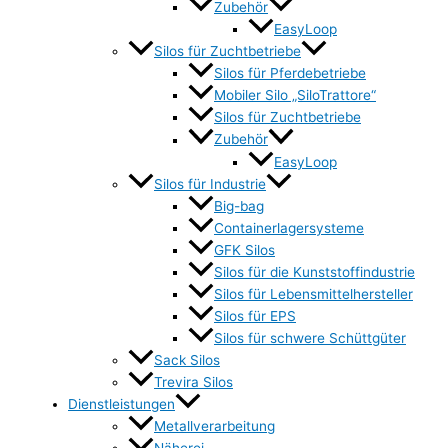
Zubehör
EasyLoop
Silos für Zuchtbetriebe
Silos für Pferdebetriebe
Mobiler Silo „SiloTrattore“
Silos für Zuchtbetriebe
Zubehör
EasyLoop
Silos für Industrie
Big-bag
Containerlagersysteme
GFK Silos
Silos für die Kunststoffindustrie
Silos für Lebensmittelhersteller
Silos für EPS
Silos für schwere Schüttgüter
Sack Silos
Trevira Silos
Dienstleistungen
Metallverarbeitung
Näherei