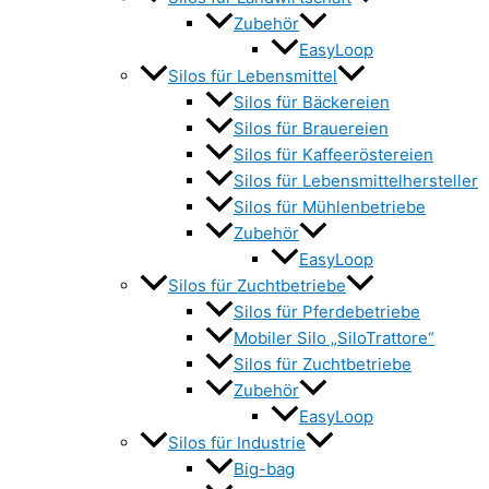
Zubehör
EasyLoop
Silos für Lebensmittel
Silos für Bäckereien
Silos für Brauereien
Silos für Kaffeeröstereien
Silos für Lebensmittelhersteller
Silos für Mühlenbetriebe
Zubehör
EasyLoop
Silos für Zuchtbetriebe
Silos für Pferdebetriebe
Mobiler Silo „SiloTrattore“
Silos für Zuchtbetriebe
Zubehör
EasyLoop
Silos für Industrie
Big-bag