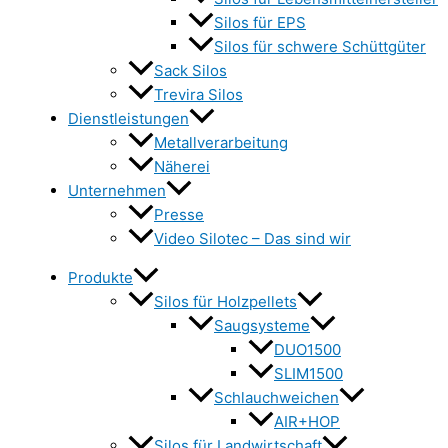
Silos für EPS
Silos für schwere Schüttgüter
Sack Silos
Trevira Silos
Dienstleistungen
Metallverarbeitung
Näherei
Unternehmen
Presse
Video Silotec – Das sind wir
Produkte
Silos für Holzpellets
Saugsysteme
DUO1500
SLIM1500
Schlauchweichen
AIR+HOP
Silos für Landwirtschaft