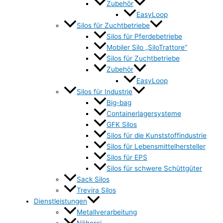
Zubehör
EasyLoop
Silos für Zuchtbetriebe
Silos für Pferdebetriebe
Mobiler Silo „SiloTrattore“
Silos für Zuchtbetriebe
Zubehör
EasyLoop
Silos für Industrie
Big-bag
Containerlagersysteme
GFK Silos
Silos für die Kunststoffindustrie
Silos für Lebensmittelhersteller
Silos für EPS
Silos für schwere Schüttgüter
Sack Silos
Trevira Silos
Dienstleistungen
Metallverarbeitung
Näherei