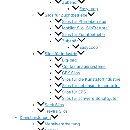
Zubehör
EasyLoop
Silos für Zuchtbetriebe
Silos für Pferdebetriebe
Mobiler Silo „SiloTrattore“
Silos für Zuchtbetriebe
Zubehör
EasyLoop
Silos für Industrie
Big-bag
Containerlagersysteme
GFK Silos
Silos für die Kunststoffindustrie
Silos für Lebensmittelhersteller
Silos für EPS
Silos für schwere Schüttgüter
Sack Silos
Trevira Silos
Dienstleistungen
Metallverarbeitung