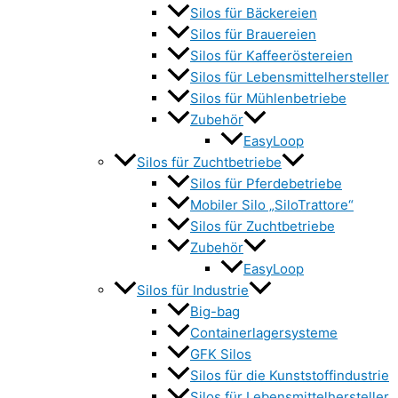
Silos für Bäckereien
Silos für Brauereien
Silos für Kaffeeröstereien
Silos für Lebensmittelhersteller
Silos für Mühlenbetriebe
Zubehör
EasyLoop
Silos für Zuchtbetriebe
Silos für Pferdebetriebe
Mobiler Silo „SiloTrattore“
Silos für Zuchtbetriebe
Zubehör
EasyLoop
Silos für Industrie
Big-bag
Containerlagersysteme
GFK Silos
Silos für die Kunststoffindustrie
Silos für Lebensmittelhersteller