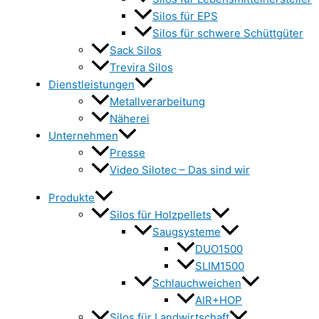
Silos für EPS
Silos für schwere Schüttgüter
Sack Silos
Trevira Silos
Dienstleistungen
Metallverarbeitung
Näherei
Unternehmen
Presse
Video Silotec – Das sind wir
Produkte
Silos für Holzpellets
Saugsysteme
DUO1500
SLIM1500
Schlauchweichen
AIR+HOP
Silos für Landwirtschaft