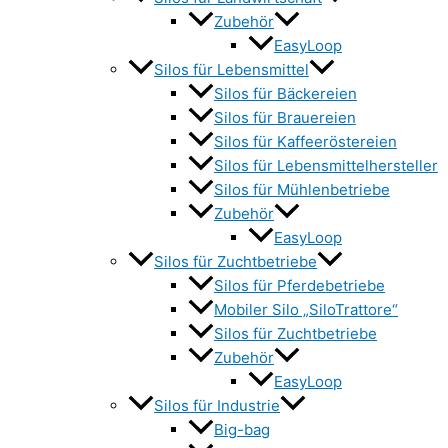
Zubehör
EasyLoop
Silos für Lebensmittel
Silos für Bäckereien
Silos für Brauereien
Silos für Kaffeeröstereien
Silos für Lebensmittelhersteller
Silos für Mühlenbetriebe
Zubehör
EasyLoop
Silos für Zuchtbetriebe
Silos für Pferdebetriebe
Mobiler Silo „SiloTrattore“
Silos für Zuchtbetriebe
Zubehör
EasyLoop
Silos für Industrie
Big-bag